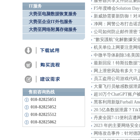
服务器共享文件防止删
IT服务
F5年度峰会Solutio
大势至电脑数据恢复服务
新威胁需要新防御！对
大势至企业IT外包服务
净网：网警公布打击谣
大势至网络附属存储服务
公司如何防止邮件泄密？
“數安護航”化解數據安
机关单位上网要注意网
中微半导体剔除3名美
最新回应！特斯拉数据“
网上泄密风险有多大？
员工盗用公司游戏代码
大量飞行员敏感数据泄
售前咨询热线
超10万个ChatGP
010-82825051
黑客利用新版Furbal
010-82825052
20.5亿条数据泄露？
010-82825512
丹麦全国7-11便利店
010-82825062
2023 年的主要网络
网络攻击事件：针对德国