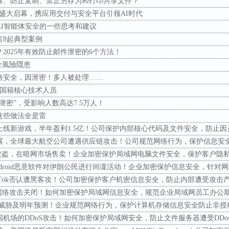
除、防止复制、禁止另存为和打印共享文件？
n Day盛大启幕，携应用交付与安全平台引领AI时代
AI智能体安全的一些思考和建议
言8起典型案例
2025年有效防止邮件泄密的6个方法！
全風險隱患
络安全，因泄密！多人被处理……
国国籍核心技术人员
泄密”，受影响人数高达7.5万人！
这些做法全是雷
上线新游戏，半年盈利1.5亿！公司保护内部核心代码及文件安全，防止
露，全球最大航空公司遭遇供应链攻击！公司规范网络行为，保护信息安
T账户被盗，在暗网市场售卖！企业加密保护局域网电脑文件安全，保护客户
l Android恶意软件对伊朗公民进行间谍活动！企业加密保护信息安全，
TikTok否认遭黑客攻！公司加密保护客户机密信息安全，防止内部遭受攻
遭网络攻击关闭！如何加密保护局域网信息安全，规范企业局域网员工办公
安全威胁及明年预测！企业规范网络行为，保护计算机存储信息安全防止非
机场的DDoS攻击！如何加密保护局域网安全，防止文件服务器遭受DDo