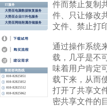
件而禁止复制
IT服务
大势至电脑数据恢复服务
件、只让修改
大势至企业IT外包服务
大势至网络附属存储服务
文件、禁止打
通过操作系统
载，几乎是不
味着用户肯定
售前咨询热线
010-82825051
载下来，从而
010-82825052
010-82825512
打开了共享文
010-82825062
密共享文件的